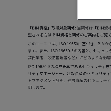
「BIM資格」取得対象研修:
当研修は「BIM資
望される方は
BIM資格と研修のご案内
をご覧
このコースでは、ISO 19650に基づき、B
ます。また、ISO 19650-5の内容と、セ
請負業者、設備管理者など）にどのような影響
ISO 19650-5の構成要素であるセキュリ
リティマネージャー、建設資産のセキュリティ
トマネジメント計画、建設資産のセキュリティ
明します。