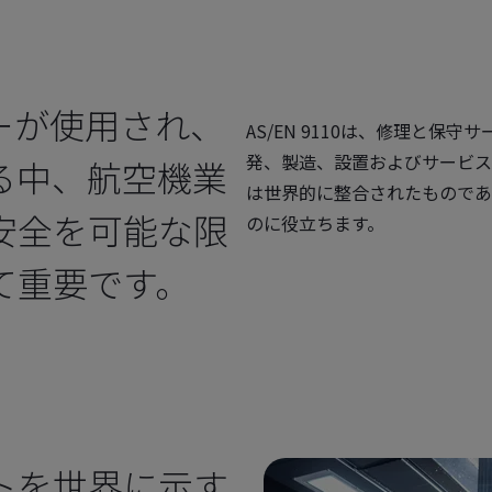
ーが使用され、
AS/EN 9110は、修理と
発、製造、設置およびサービス
る中、航空機業
は世界的に整合されたものであ
安全を可能な限
のに役立ちます。
て重要です。
トを世界に示す