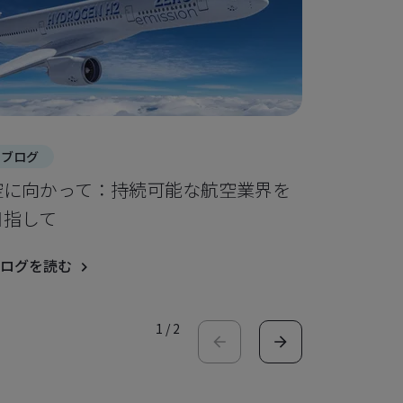
ブログ
ブログ
空に向かって：持続可能な航空業界を
CAMと
目指して
により実
ログを読む
ブログを読
1
/
2