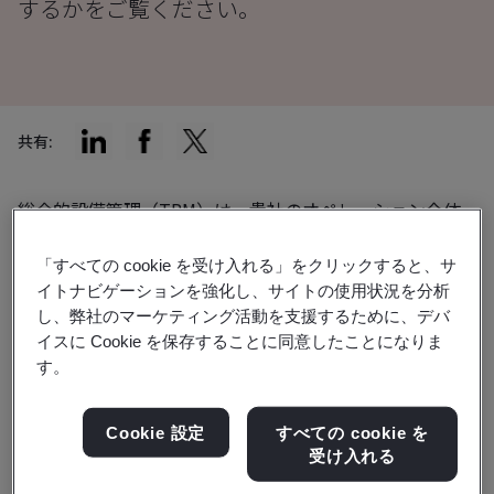
するかをご覧ください。
共有:
総合的設備管理（TPM）は、貴社のオペレーション全体
の効率を高めるために必要なシステムの構築に役立ちま
「すべての cookie を受け入れる」をクリックすると、サ
す。
イトナビゲーションを強化し、サイトの使用状況を分析
し、弊社のマーケティング活動を支援するために、デバ
輸送とモビリティの観点から、TPMは、認められた規格
イスに Cookie を保存することに同意したことになりま
に照らして品質を保証し、ベンチマークを設定する方法を
す。
組織に提供し、最終的に、より効率的で信頼性の高い輸送
システムに貢献し、社会全体に利益をもたらします。
Cookie 設定
すべての cookie を
受け入れる
TPMの歴史