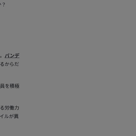
か？
。
パンデ
るからだ
員を積極
る労働力
イルが異