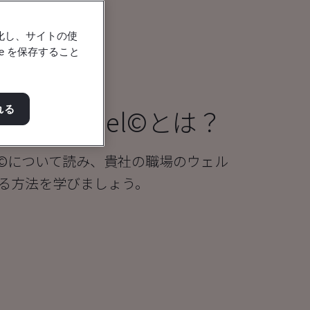
強化し、サイトの使
e を保存すること
g People Model©とは？
れる
ple Model©について読み、貴社の職場のウェル
る方法を学びましょう。