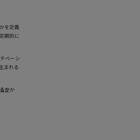
かを定義
定期的に
チベーシ
生まれる
るか
か