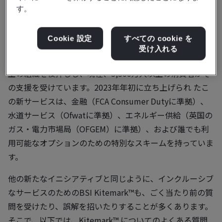
す。
インクルーシブなサービスのための™BSI Kitemark
は、一
番必要なときに、信頼できるサービスが受けられることへ
Cookie 設定
すべての cookie を
の安心感を与えます。BSI Kitemarkは、すべての人のため
受け入れる
に、公平で柔軟な総合的サービスを創出できるよう英国全
土の組織を後押しし、現在、5,500万人以上の消費者がそ
の支援を受けています。2023年年初に立ち上げられ たこ
の新サービスは、金融（FCA Consumer Dutyに準拠）、
水道サービス（Ofwatに準拠）、エネルギー供給（英国の
ガス・電力市場局（OFGEM）に準拠）、および誰でも利
用可能なオプションのための特別なスキームを持っていま
す。
他の新たなイニシアティブと同じように、インクルーシブ
なサービスのためのBSI Kitemark™も、ごく当たり前の質
問を受けたり、誤解を招いたりすることが多くあります。
そこで、以下では、Kitemark™ についてのよくある質問