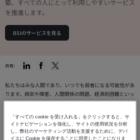
築、すべての人にとって利用しやすいサービス
を推進します。
BSIのサービスを見る
共有:
私たちはみな人間であり、いつでも弱者になる可能性があ
ります。病気や障害、人間関係の問題、経済的困難といっ
た自力でどうにもならない状況は、誰もが直面する経験で
す。消費者の義務の新しいカテゴリーのもとでは、成人の
「すべての cookie を受け入れる」をクリックすると、サ
56％が弱者とみなされるようになりました。消費者は、
イトナビゲーションを強化し、サイトの使用状況を分析
これまで以上に、信頼できる必要不可欠なサービスの力を
し、弊社のマーケティング活動を支援するために、デバ
借りるべきです。
イスに Cookie を保存することに同意したことになりま