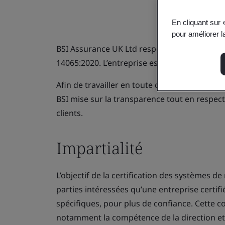
En cliquant sur 
pour améliorer la
BSI Assurance UK Ltd respecte les normes IS
14065:2020. L’entreprise est accréditée par 
Afin de travailler en toute confiance et de p
BSI mise sur la transparence tout en respect
clients.
Impartialité
L’objectif de la certification des systèmes
parties intéressées qu’une entreprise certifi
spécifiques, pour plus de confiance. Cette 
notamment la compétence de la direction et d