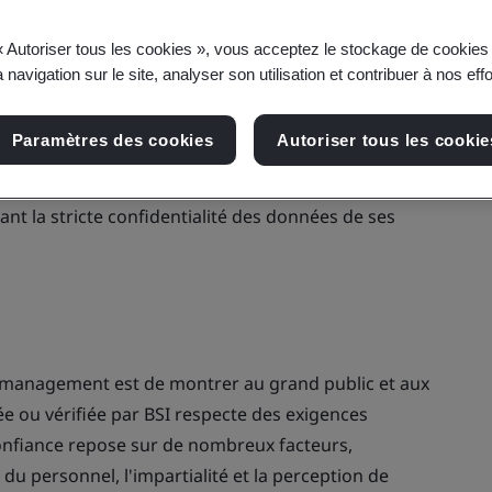
« Autoriser tous les cookies », vous acceptez le stockage de cookies 
 navigation sur le site, analyser son utilisation et contribuer à nos eff
O/IEC 17021-1:2015, ISO/IEC 17029:2019 et ISO
la plupart des grands organismes d’accréditation.
Paramètres des cookies
Autoriser tous les cookie
rouver l’impartialité de nos processus d’évaluation,
ant la stricte confidentialité des données de ses
 de management est de montrer au grand public et aux
ée ou vérifiée par BSI respecte des exigences
confiance repose sur de nombreux facteurs,
u personnel, l'impartialité et la perception de