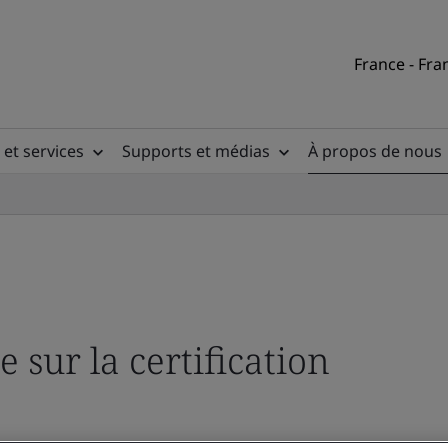
France - Fra
 et services
Supports et médias
À propos de nous
e sur la certification