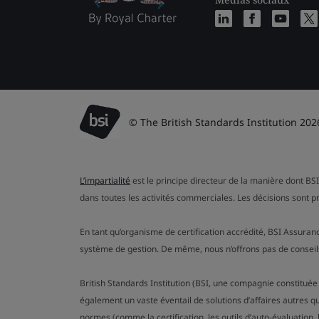
© The British Standards Institution 202
L’impartialité
est le principe directeur de la manière dont BSI
dans toutes les activités commerciales. Les décisions sont p
En tant qu’organisme de certification accrédité, BSI Assuran
système de gestion. De même, nous n’offrons pas de conseils
British Standards Institution (BSI, une compagnie constituée
également un vaste éventail de solutions d’affaires autres q
normes (comme la certification, les outils d’auto-évaluation, le