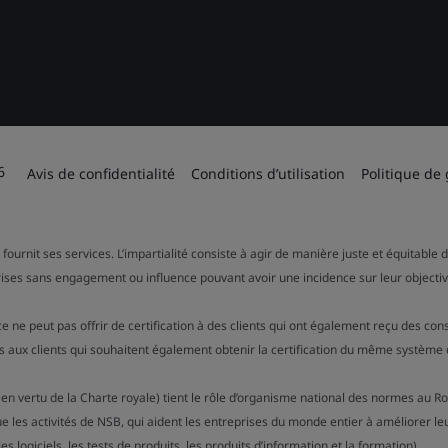
6
Avis de confidentialité
Conditions d’utilisation
Politique de
 fournit ses services. L’impartialité consiste à agir de manière juste et équitable
rises sans engagement ou influence pouvant avoir une incidence sur leur objectiv
ce ne peut pas offrir de certification à des clients qui ont également reçu des c
 aux clients qui souhaitent également obtenir la certification du même système 
 en vertu de la Charte royale) tient le rôle d’organisme national des normes au R
ue les activités de NSB, qui aident les entreprises du monde entier à améliorer le
s logiciels, les tests de produits, les produits d’information et la formation).