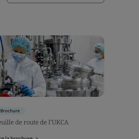
Brochure
Brochure
euille de route de l’UKCA
Calendri
re la brochure
Lire la br