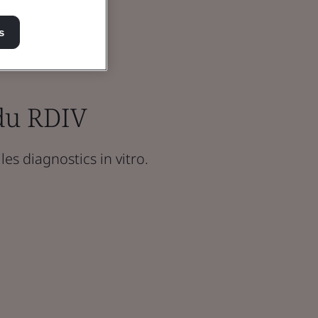
s
du RDIV
les diagnostics in vitro.