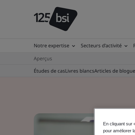
Notre expertise
Secteurs d’activité
Aperçus
Études de cas
Livres blancs
Articles de blogu
En cliquant sur 
pour améliorer la