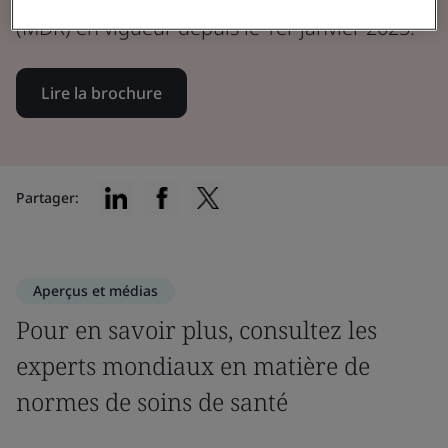
(MDR) en vigueur depuis le 1er janvier 2025.
Lire la brochure
Partager:
Aperçus et médias
Pour en savoir plus, consultez les
experts mondiaux en matière de
normes de soins de santé