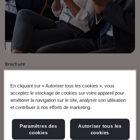
Brochure
Dispositifs médicaux
Frais MDR pour les
En cliquant sur « Autoriser tous les cookies », vous
acceptez le stockage de cookies sur votre appareil pour
activités d’évaluation de
améliorer la navigation sur le site, analyser son utilisation
et contribuer à nos efforts de marketing.
la conformité (EUR)
Paramètres des
Autoriser tous les
cookies
cookies
Réglementation sur les dispositifs médicaux