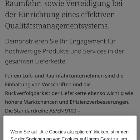
Raumfahrt sowie Verteidigung bei
der Einrichtung eines effektiven
Qualitätsmanagementsystems.
Demonstrieren Sie Ihr Engagement für
hochwertige Produkte und Services in der
gesamten Lieferkette.
Für ein Luft- und Raumfahrtunternehmen sind die
Einhaltung von Vorschriften und die
Rückverfolgbarkeit der Lieferkette ebenso wichtig wie
höhere Marktchancen und Effizienzverbesserungen.
Die Standardreihe AS/EN 9100 –
Qualitätsmanagementsystem unterstützt Sie bei der
Erreichung dieser Ziele.
Wenn Sie auf „Alle Cookies akzeptieren“ klicken, stimmen
Sie der Speicherung von Cookies auf Ihrem Gerät zu, um