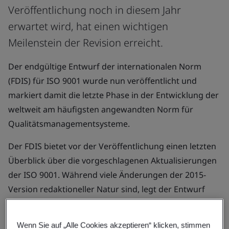
Veröffentlichung noch in diesem Jahr
erwartet wird, hat einen wichtigen
Meilenstein der Revision erreicht.
Der endgültige Entwurf der internationalen Norm
(FDIS) für ISO 9001 wurde nun veröffentlicht und
markiert damit die letzte Phase in der Entwicklung der
weltweit am häufigsten angewandten Norm für
Qualitätsmanagementsysteme.
Der FDIS bietet vor der Veröffentlichung einen letzten
Überblick über die vorgeschlagenen Aktualisierungen
der ISO 9001. Während viele Änderungen der 2015-
Version redaktioneller Natur sind, legt der Entwurf
zudem einen stärkeren Fokus auf Qualitätskultur,
ethisches Verhalten und die Rolle des Managements
Wenn Sie auf „Alle Cookies akzeptieren“ klicken, stimmen