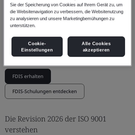
bei der Förderung kontinuierlicher Verbesserung –
Sie der Speicherung von Cookies auf Ihrem Gerät zu, um
was eine bedeutende Weiterentwicklung der
die Websitenavigation zu verbessern, die Websitenutzung
Qualitätsmanagementpraxis darstellt.
zu analysieren und unsere Marketingbemühungen zu
unterstützen.
BSI wird Organisationen weiterhin beim Übergang
unterstützen und bietet fundierte Einblicke sowie
Cookie-
Alle Cookies
praktische Anleitungen, damit Sie sich sicher auf ISO
Einstellungen
akzeptieren
9001:2026 vorbereiten können.
FDIS erhalten
FDIS-Schulungen entdecken
Die Revision 2026 der ISO 9001
verstehen