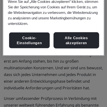
Wenn Sie auf „Alle Cookies akzeptieren“ klicken, stimmen
Wir arbeiten mit einer Vielzahl von
Sie der Speicherung von Cookies auf Ihrem Gerät zu, um
die Websitenavigation zu verbessern, die Websitenutzung
Herstellern zusammen, deren
zu analysieren und unsere Marketingbemühungen zu
unterstützen.
Medizinprodukte von neuartigen
über komplexe bis hin zu
Cookie-
Alle Cookies
risikoreichen Produkten reichen.
Einstellungen
akzeptieren
Wir arbeiten mit Unternehmen zusammen, die gerade
erst am Anfang stehen, bis hin zu großen
multinationalen Konzernen. Und wir sind uns bewusst,
dass sich jedes Unternehmen und jedes Produkt in
einer anderen Entwicklungsphase befindet und
individuelle Anforderungen und Prioritäten hat.
Unser umfassender Prüfprozess in Verbindung mit
unserer weltweit führenden Erfahrung als benannte