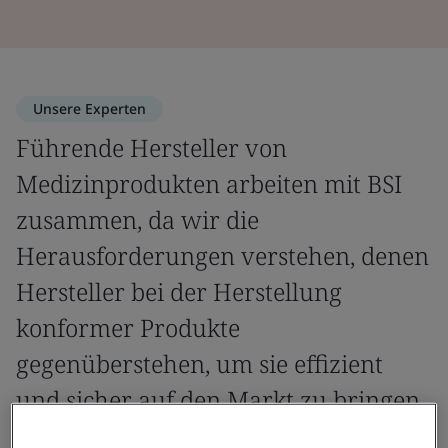
Unsere Experten
Führende Hersteller von
Medizinprodukten arbeiten mit BSI
zusammen, da wir die
Herausforderungen verstehen, denen
Hersteller bei der Herstellung
konformer Produkte
gegenüberstehen, um sie effizient
und sicher auf den Markt zu bringen