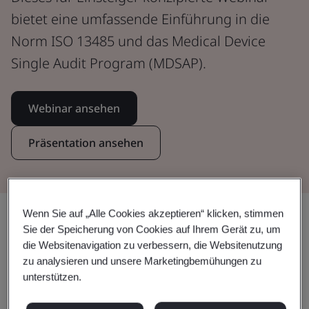
bietet eine umfassende Einführung in die
Norm ISO 13485 und das Medical Device
Single Audit Program (MDSAP).
Webinar ansehen
Präsentation ansehen
Wenn Sie auf „Alle Cookies akzeptieren“ klicken, stimmen
Teilen:
Sie der Speicherung von Cookies auf Ihrem Gerät zu, um
die Websitenavigation zu verbessern, die Websitenutzung
zu analysieren und unsere Marketingbemühungen zu
unterstützen.
Wichtige Standards,
Anforderungen und Schritte zur