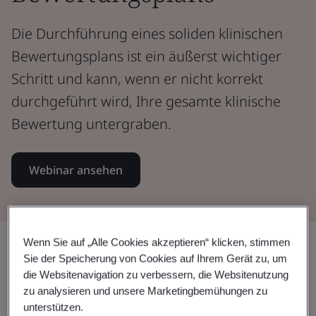
Die Durchführung eines soliden klinischen
Bewertungsplans ist ein äußerst wichtiger
Schritt und kann, wenn er nicht korrekt
durchgeführt wird, Ihre gesamte klinische
Bewertung untergraben.
Webinar ansehen
Wenn Sie auf „Alle Cookies akzeptieren“ klicken, stimmen
Teilen:
Sie der Speicherung von Cookies auf Ihrem Gerät zu, um
die Websitenavigation zu verbessern, die Websitenutzung
zu analysieren und unsere Marketingbemühungen zu
In diesem Webinar:
unterstützen.