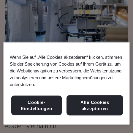
Wenn Sie auf „Alle Cookies akzeptieren“ klicken, stimmen
Broschüre
Sie der Speicherung von Cookies auf Ihrem Gerät zu, um
Gesundheitswesen
die Websitenavigation zu verbessern, die Websitenutzung
zu analysieren und unsere Marketingbemühungen zu
Gesundheitswesen und
unterstützen.
Medizinprodukte
Cookie-
Alle Cookies
Einstellungen
akzeptieren
Kurse und Qualifikationen sind bei der BSI
Academy erhältlich.