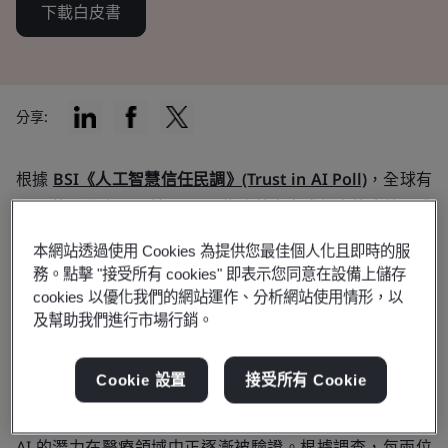
下載白皮書
分享:
根據
BSI《人工智慧信任民調》(Trust in AI Poll)
，全球有
56% 的民眾表示，若 AI 工具能改善自身或親人的病情，或
加速康復，他們願意接受 AI 協助診斷或治療。AI 的導入有
本網站透過使用 Cookies 為提供您最佳個人化且即時的服
助於
減輕醫療照護系統的壓力
，並開創診斷與治療複雜疾病
務。點擊 "接受所有 cookies" 即表示您同意在設備上儲存
的新途徑，讓更多人享有更健康、具韌性的生活。
cookies 以優化我們的網站運作、分析網站使用情形，以
及幫助我們進行市場行銷。
以下是 AI 正在改變醫療照護的七個面向：
Cookie 設置
接受所有 Cookie
1. 疾病預測與預防
AI 的潛力在醫療領域中正逐漸被驗證。根據調查，每兩位