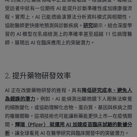
受訪者中就有一位期待 AI 能提升診斷準確性或加速康復流
程。實際上，AI 已能透過演算法分析資料模式與相關性，
協助醫師更快速地預測與診斷疾病。
研究
顯示，結合深度學
習的 AI 模型在乳癌檢測上的準確率甚至超越 11 位病理醫
師，展現出 AI 在臨床應用上的突破潛力。
2. 提升藥物研發效率
AI 正在改變藥物研發的進程，具有
降低研究成本、避免人
為錯誤的潛力
。例如，AI 能偵測出顯微鏡下人眼無法察覺
的細胞變化，或協助理解化合物、蛋白質、基因與疾病之間
的複雜關聯。這項技術也可能讓新藥能更快上市—在疫情期
間，
輝瑞（Pfizer） 就運用 AI 加速疫苗臨床試驗的數據分
析
，讓全球看見 AI 在醫學研究與臨床開發中的突破潛力。