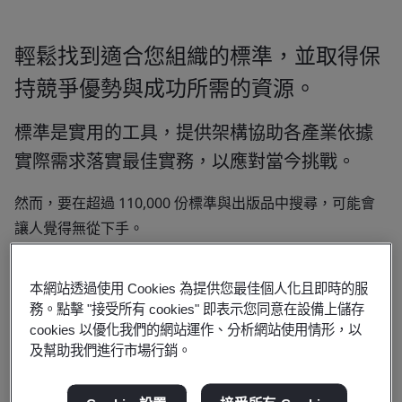
輕鬆找到適合您組織的標準，並取得保
持競爭優勢與成功所需的資源。
標準是實用的工具，提供架構協助各產業依據
實際需求落實最佳實務，以應對當今挑戰。
然而，要在超過 110,000 份標準與出版品中搜尋，可能會
讓人覺得無從下手。
為了讓搜尋更加簡便，您可以依照特定目標瀏覽我們精選的
本網站透過使用 Cookies 為提供您最佳個人化且即時的服
標準清單──無論是提升安全措施、改善品質，或強化網路
務。點擊 "接受所有 cookies" 即表示您同意在設備上儲存
安全。
cookies 以優化我們的網站運作、分析網站使用情形，以
及幫助我們進行市場行銷。
找到您需要的標準後，便可以開啟實施標準的旅程，體驗標
準化帶來的效益。