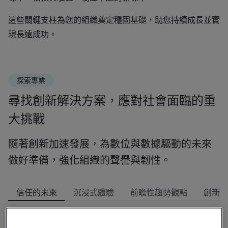
這些關鍵支柱為您的組織奠定穩固基礎，助您持續成長並實
現長遠成功。
探索專業
尋找創新解決方案，應對社會面臨的重
大挑戰
隨著創新加速發展，為數位與數據驅動的未來
做好準備，強化組織的聲譽與韌性。
信任的未來
沉浸式體驗
前瞻性趨勢觀點
創新實
專業知識