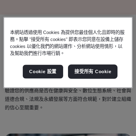
值得信賴的合作夥伴，協助您執行供應
本網站透過使用 Cookies 為提供您最佳個人化且即時的服
務。點擊 "接受所有 cookies" 即表示您同意在設備上儲存
商稽核方案。
cookies 以優化我們的網站運作、分析網站使用情形，以
及幫助我們進行市場行銷。
當您的企業致力於降低營運風險、減少不必要的成本及提升
品牌信譽時，供應商稽核能向顧客和利害關係人展現您對道
Cookie 設置
接受所有 Cookie
德和永續發展實踐的承諾，同時確保營運的持續性。
驗證您的供應商是否在健康與安全、數位生態系統、社會與
道德合規、法規及永續發展等方面符合規範，對於建立組織
的信心至關重要。