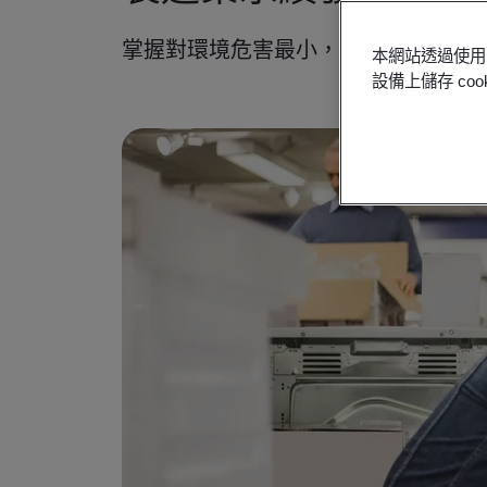
掌握對環境危害最小，並結合環境責
本網站透過使用 
設備上儲存 c