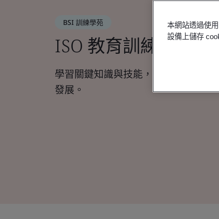
BSI 訓練學苑
本網站透過使用 
設備上儲存 c
ISO 教育訓練與營
學習關鍵知識與技能，為組織創造更
發展。