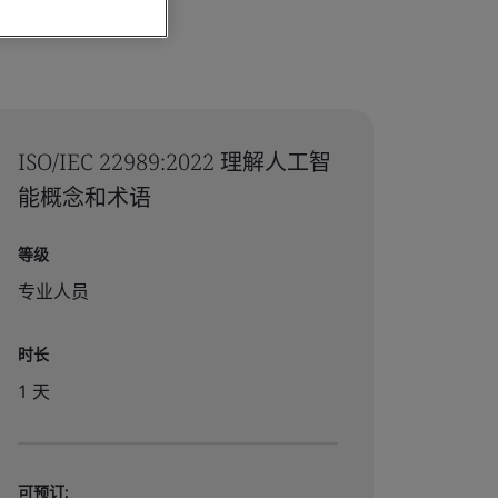
ISO/IEC 22989:2022 理解人工智
能概念和术语
等级
专业人员
时长
1 天
可预订: