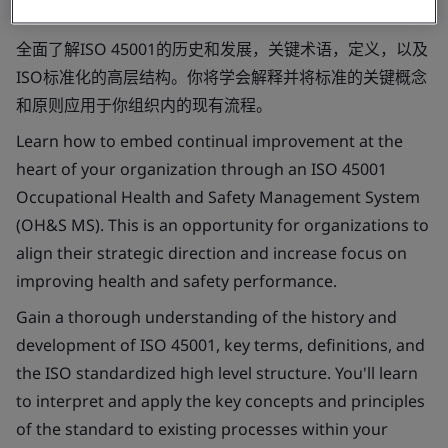
效的关注。
全面了解ISO 45001的历史和发展，关键术语，定义，以及
ISO标准化的高层结构。你将学会解释并将标准的关键概念
和原则应用于你组织内的现有流程。
Learn how to embed continual improvement at the
heart of your organization through an ISO 45001
Occupational Health and Safety Management System
(OH&S MS). This is an opportunity for organizations to
align their strategic direction and increase focus on
improving health and safety performance.
Gain a thorough understanding of the history and
development of ISO 45001, key terms, definitions, and
the ISO standardized high level structure. You'll learn
to interpret and apply the key concepts and principles
of the standard to existing processes within your