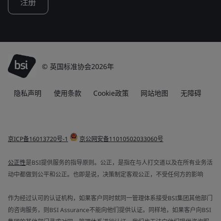
注册
© 英国标准协会2026年
隐私声明
使用条款
Cookie政策
网站地图
无障碍
京ICP备16013720号-1
京公网安备11010502033060号
公正性
是BSI提供服务的指导原则。公正，是指在与人打交道以及在所有业务活
动中都做到公平和公正。也即是说，决策制定客观公正，不受任何方的影响
作为经过认可的认证机构，如果客户同时就同一管理体系接受BSI集团其他部门
的咨询服务，则BSI Assurance不能向他们提供认证。同样地，如果客户向BSI