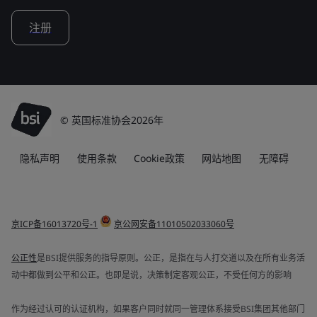
注册
© 英国标准协会2026年
隐私声明
使用条款
Cookie政策
网站地图
无障碍
京ICP备16013720号-1
京公网安备11010502033060号
公正性
是BSI提供服务的指导原则。公正，是指在与人打交道以及在所有业务活
动中都做到公平和公正。也即是说，决策制定客观公正，不受任何方的影响
作为经过认可的认证机构，如果客户同时就同一管理体系接受BSI集团其他部门