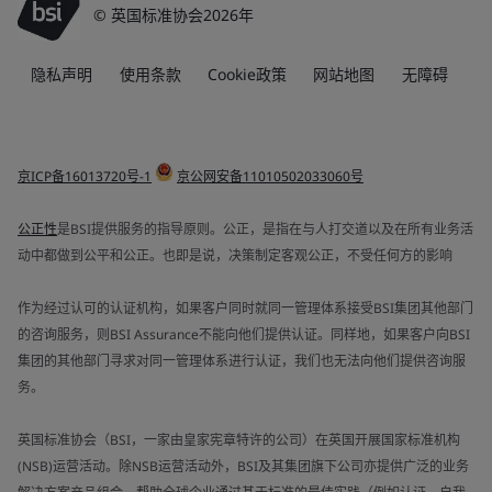
© 英国标准协会2026年
隐私声明
使用条款
Cookie政策
网站地图
无障碍
京ICP备16013720号-1
京公网安备11010502033060号
公正性
是BSI提供服务的指导原则。公正，是指在与人打交道以及在所有业务活
动中都做到公平和公正。也即是说，决策制定客观公正，不受任何方的影响
作为经过认可的认证机构，如果客户同时就同一管理体系接受BSI集团其他部门
的咨询服务，则BSI Assurance不能向他们提供认证。同样地，如果客户向BSI
集团的其他部门寻求对同一管理体系进行认证，我们也无法向他们提供咨询服
务。
英国标准协会（BSI，一家由皇家宪章特许的公司）在英国开展国家标准机构
(NSB)运营活动。除NSB运营活动外，BSI及其集团旗下公司亦提供广泛的业务