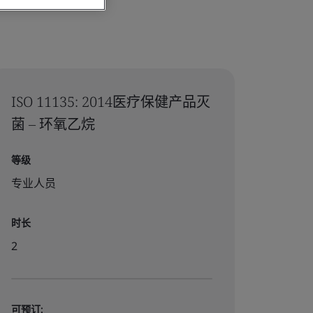
ISO 11135: 2014医疗保健产品灭
菌 – 环氧乙烷
等级
专业人员
时长
2
可预订: