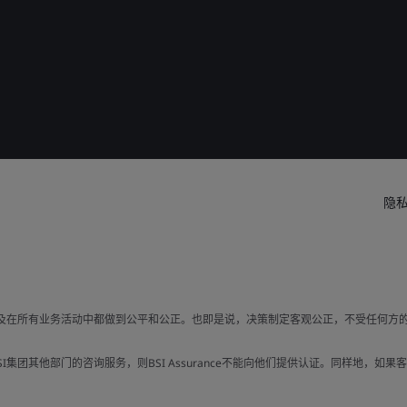
隐
以及在所有业务活动中都做到公平和公正。也即是说，决策制定客观公正，不受任何方
集团其他部门的咨询服务，则BSI Assurance不能向他们提供认证。同样地，如