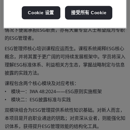
题。政府、监管机构、投资者和客户日益期望企业展现卓越
Cookie 设置
接受所有 Cookie
的ESG表现，这使其既是商业发展的必然要求，也是驱动长
期价值的关键因素。然而，许多从业者在未接受系统培训的
情况下便需承担ESG职责，亦有大量专业人士希望成为专职
的ESG管理者。
ESG管理师核心培训课程应运而生。课程系统阐释ESG核心
概念，并将其置于更广阔的可持续发展框架中。学员将深入
理解ESG标准体系、利益相关方生态，掌握战略制定与信息
披露的实践方法。
课程包含两个核心模块及对应考核：
• 模块一：IWA 48:2024——ESG原则实施框架
• 模块二：ESG披露标准与实践
双模块组合为ESG管理提供系统性知识基础。对新人而言，
本项目是开启职业通途的钥匙；对资深从业者，则能强化知
识体系，获得提升ESG管理效能的结构化工具。