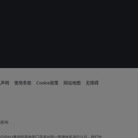
私声明
使用条款
Cookie政策
网站地图
无障碍
的影响
果客户向BSI集团的其他部门寻求对同一管理体系进行认证，我们也