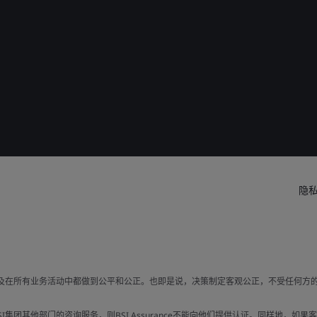
隐
以及在所有业务活动中都做到公平和公正。也即是说，决策制定客观公正，不受任何方
集团其他部门的咨询服务，则BSI Assurance不能向他们提供认证。同样地，如