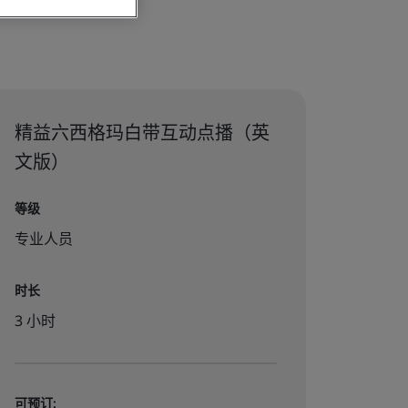
精益六西格玛白带互动点播（英
文版）
等级
专业人员
时长
3 小时
可预订: