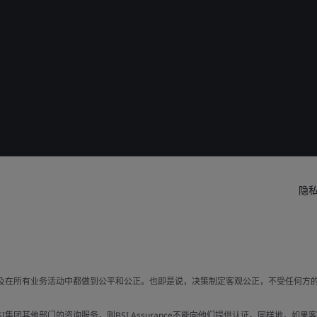
隐
以及在所有业务活动中都做到公平和公正。也即是说，决策制定客观公正，不受任何方
集团其他部门的咨询服务，则BSI Assurance不能向他们提供认证。同样地，如