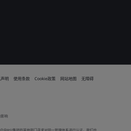
私声明
使用条款
Cookie政策
网站地图
无障碍
的影响
果客户向BSI集团的其他部门寻求对同一管理体系进行认证，我们也