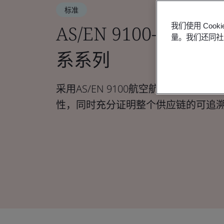
标准
AS/EN 9100-航
我们使用 Co
量。我们还同社
系系列
采用AS/EN 9100航空航天质量标
性，同时充分证明整个供应链的可追