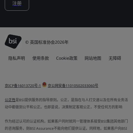
注册
© 英国标准协会2026年
隐私声明
使用条款
Cookie政策
网站地图
无障碍
京ICP备16013720号-1
京公网安备11010502033060号
公正性
是BSI提供服务的指导原则。公正，是指在与人打交道以及在所有业务活
动中都做到公平和公正。也即是说，决策制定客观公正，不受任何方的影响
作为经过认可的认证机构，如果客户同时就同一管理体系接受BSI集团其他部门
的咨询服务，则BSI Assurance不能向他们提供认证。同样地，如果客户向BSI