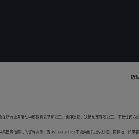
隐
以及在所有业务活动中都做到公平和公正。也即是说，决策制定客观公正，不受任何方
集团其他部门的咨询服务，则BSI Assurance不能向他们提供认证。同样地，如