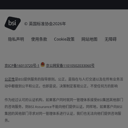
© 英国标准协会2026年
隐私声明
使用条款
Cookie政策
网站地图
无障碍
京ICP备16013720号-1
京公网安备11010502033060号
公正性
是BSI提供服务的指导原则。公正，是指在与人打交道以及在所有业务活
动中都做到公平和公正。也即是说，决策制定客观公正，不受任何方的影响
作为经过认可的认证机构，如果客户同时就同一管理体系接受BSI集团其他部门
的咨询服务，则BSI Assurance不能向他们提供认证。同样地，如果客户向BSI
集团的其他部门寻求对同一管理体系进行认证，我们也无法向他们提供咨询服
务。