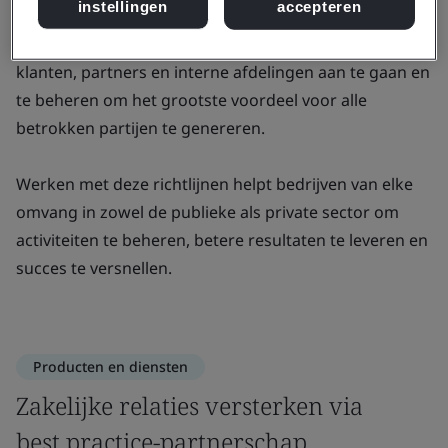
instellingen
accepteren
ISO/IEC 44001 stelt organisaties van elke omvang in
staat om samenwerkingsrelaties met leveranciers,
klanten, partners en interne afdelingen aan te gaan en
te beheren om het grootste voordeel voor alle
betrokken partijen te genereren.
Werken met deze richtlijnen helpt bedrijven van elke
omvang in zowel de publieke als private sector om
activiteiten te beheren, betere resultaten te leveren en
succes te versnellen.
Producten en diensten
Zakelijke relaties versterken via
best practice-partnerschap