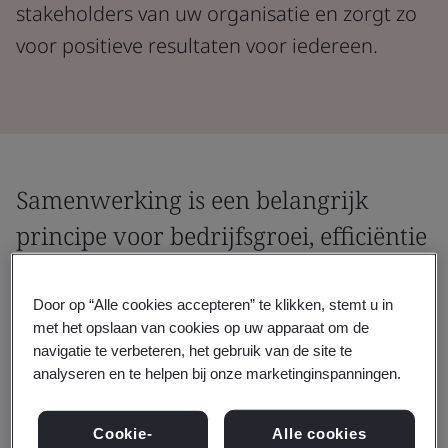
stakeholders van uw organisatie en zorgt zo
voor positieve resultaten voor iedereen.
Samenwerking is een belangrijk
principe voor bedrijfsgroei, efficiëntie
en vooruitgang.
Door op “Alle cookies accepteren” te klikken, stemt u in
Creëer en versterk betrouwbare
met het opslaan van cookies op uw apparaat om de
partnerschappen door uw bedrijf uit te
navigatie te verbeteren, het gebruik van de site te
analyseren en te helpen bij onze marketinginspanningen.
rusten met de tools en strategieën die nodig
zijn voor best-practice samenwerking.
Cookie-
Alle cookies