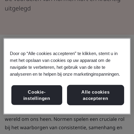
uitgelegd
Delen:
Door op “Alle cookies accepteren” te klikken, stemt u in
met het opslaan van cookies op uw apparaat om de
Uw gids in één oogopslag voor
navigatie te verbeteren, het gebruik van de site te
analyseren en te helpen bij onze marketinginspanningen.
normen en hun voordelen.
Cookie-
Alle cookies
In elk aspect van ons leven zijn normen actief bezig
instellingen
accepteren
om achter de schermen vorm te geven aan de manier
waarop we omgaan met producten, diensten en de
wereld om ons heen. Normen spelen een cruciale rol
bij het waarborgen van consistentie, samenhang en