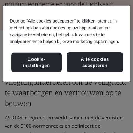
productieonderdelen voor de luchtvaart.
Door op “Alle cookies accepteren” te klikken, stemt u in
met het opslaan van cookies op uw apparaat om de
navigatie te verbeteren, het gebruik van de site te
analyseren en te helpen bij onze marketinginspanningen.
Overeengekomen normen en
procedures zijn van cruciaal belang
Cookie-
Alle cookies
instellingen
accepteren
voor de productie van
vliegtuigonderdelen om de veiligheid
te waarborgen en vertrouwen op te
bouwen
AS 9145 integreert en werkt samen met de vereisten
van de 9100-normenreeks en definieert de