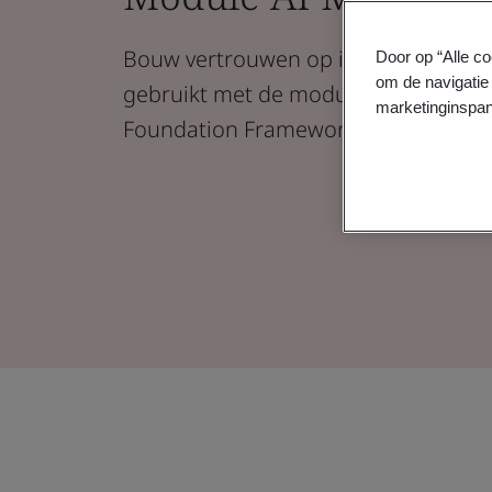
Bouw vertrouwen op in de manier wa
Door op “Alle co
om de navigatie 
gebruikt met de module AI Managem
marketinginspan
Foundation Framework.