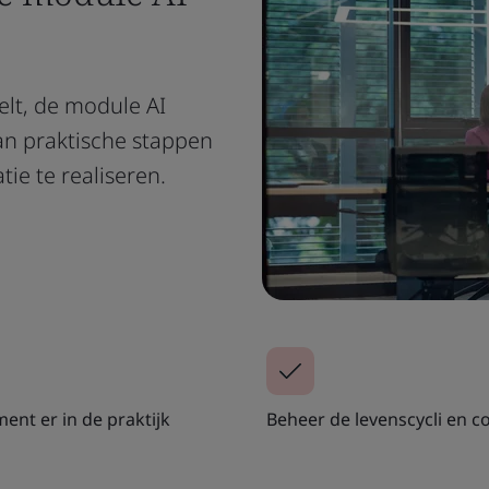
elt, de module AI
an praktische stappen
e te realiseren.
ent er in de praktijk
Beheer de levenscycli en co