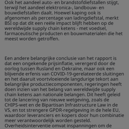
Ook het aandeel auto- en brandstofdiefstallen stijgt,
terwijl het aandeel elektronica-, landbouw- en
bouwdiefstallen daalt. Hoewel kaping ook is
afgenomen als percentage van ladingdiefstal, merkt
BSI op dat dit een reële impact blijft hebben op de
wereldwijde supply chain ketens - met voedsel,
farmaceutische producten en bouwmaterialen die het
meest worden getroffen.
Een andere belangrijke conclusie van het rapport is
dat een ongekende prijsinflatie, verergerd door de
oorlog tussen Rusland en Oekraïne, maar ook een
blijvende erfenis van COVID-19-gerelateerde sluitingen
en het daaruit voortvloeiende langdurige tekort aan
belangrijke productiecomponenten, regeringen heeft
doen inzien van het belang van wereldwijde supply
chain ketens aan nationale belangen. Dit heeft geleid
tot de lancering van nieuwe wetgeving, zoals de
CHIPS-wet en de Bipartisan Infrastructure Law in de
VS, en tot strengere GPDR-regelgeving in de hele EU,
waardoor leveranciers en kopers door hun combinatie
meer verantwoordelijk worden gesteld.
Overheidsinterventie omvat inspanningen om de