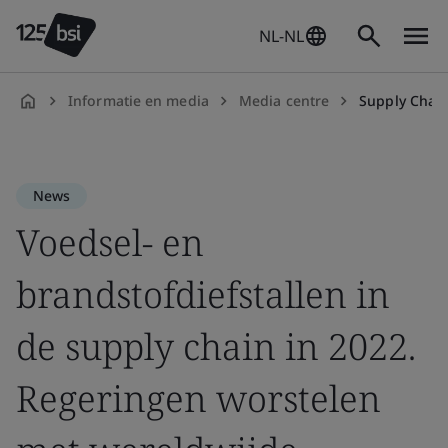
NL-NL
Informatie en media
Media centre
Supply Chain Ris
nl-
NL
News
Voedsel- en
brandstofdiefstallen in
de supply chain in 2022.
Regeringen worstelen