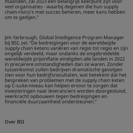
maanden, zal 2023 een belangrijk keerpunt zijn voor
veel organisaties - waarbij degenen die hun supply
chain-risico's met succes beheren, meer kans hebben
om te gedijen."
Jim Yarbrough, Global Intelligence Program Manager
bij BSI, zei: “De bedreigingen voor de wereldwijde
supply chain ketens variëren van regio tot regio en zijn
ongelijk verdeeld, maar ondanks de ongebreidelde
wereldwijde prijsinflatie eindigden alle landen in 2022
in precairere omstandigheden dan ze waren. Zonder
tussenkomst zullen bedrijven dramatische gevolgen
zien voor hun bedrijfsresultaten, wat betekent dat het
bespreken van problemen met de supply chain keten
op C-suite-niveau kan helpen ervoor te zorgen dat
investeringen naar leveranciers worden doorgesluisd,
veerkracht opbouwen tegen bedreigingen en
financiële duurzaamheid ondersteunen.”
Over BSI