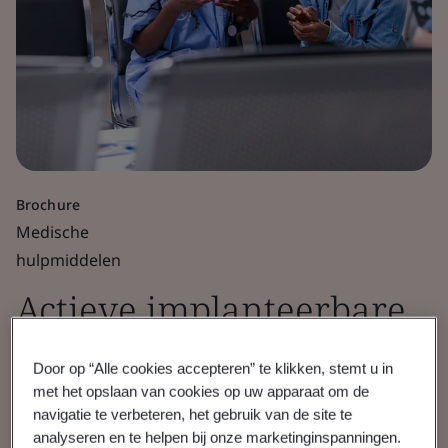
Brochure
Medische
hulpmiddelen
Actieve implanteerbare
medische hulpmiddelen
Door op “Alle cookies accepteren” te klikken, stemt u in
met het opslaan van cookies op uw apparaat om de
Actieve implanteerbare medische
navigatie te verbeteren, het gebruik van de site te
analyseren en te helpen bij onze marketinginspanningen.