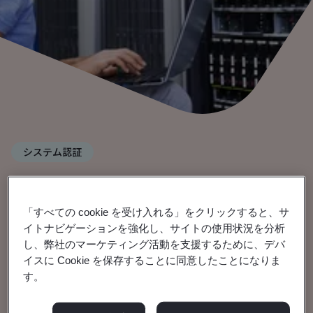
システム認証
TL 9000 - 電気通信品質管
理
「すべての cookie を受け入れる」をクリックすると、サ
イトナビゲーションを強化し、サイトの使用状況を分析
し、弊社のマーケティング活動を支援するために、デバ
世界の電気通信業界全体で品質を強化しま
イスに Cookie を保存することに同意したことになりま
す。
す。