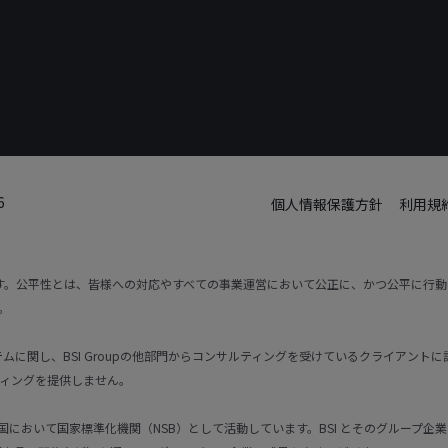
6
個人情報保護方針
利用規
です。公平性とは、皆様への対応やすべての事業運営において公正に、かつ公平に行
。
トシステムに関し、BSI Groupの他部門からコンサルティングを受けているクライア
ィングを提供しません。
国において国家標準化機関（NSB）として活動しています。BSI とそのグループ企