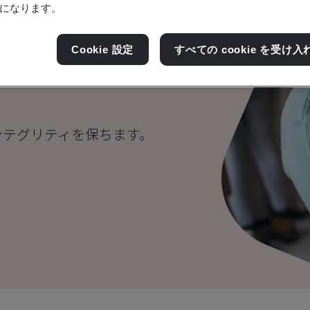
になります。
収賄防止マネジメン
Cookie 設定
すべての cookie を受け入
ンテグリティを保ちます。