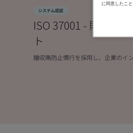
に同意したこと
システム認証
ISO 37001 - 贈
ト
贈収賄防止慣行を採用し、企業のイ