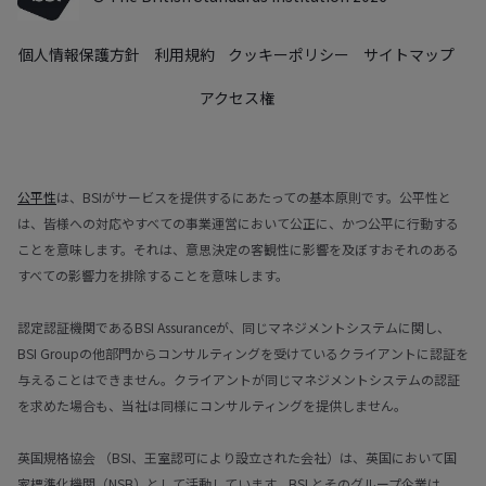
個人情報保護方針
利用規約
クッキーポリシー
サイトマップ
アクセス権
公平性
は、BSIがサービスを提供するにあたっての基本原則です。公平性と
は、皆様への対応やすべての事業運営において公正に、かつ公平に行動する
ことを意味します。それは、意思決定の客観性に影響を及ぼすおそれのある
すべての影響力を排除することを意味します。
認定認証機関であるBSI Assuranceが、同じマネジメントシステムに関し、
BSI Groupの他部門からコンサルティングを受けているクライアントに認証を
与えることはできません。クライアントが同じマネジメントシステムの認証
を求めた場合も、当社は同様にコンサルティングを提供しません。
英国規格協会 （BSI、王室認可により設立された会社）は、英国において国
家標準化機関（NSB）として活動しています。BSI とそのグループ企業は、