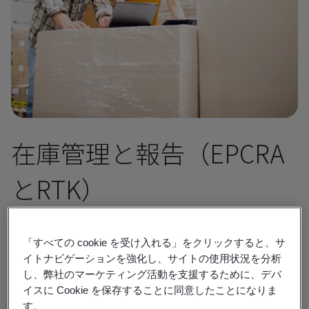
在庫管理と報告（EPCRA
とRTK）
化学物質の保管と放出に関する緊急計画及び
「すべての cookie を受け入れる」をクリックすると、サ
地域の知る権利に関する法律（EPCRA）、お
イトナビゲーションを強化し、サイトの使用状況を分析
よび知る権利法（RTK）のためのガイダンスを
し、弊社のマーケティング活動を支援するために、デバ
イスに Cookie を保存することに同意したことになりま
提供します。
す。