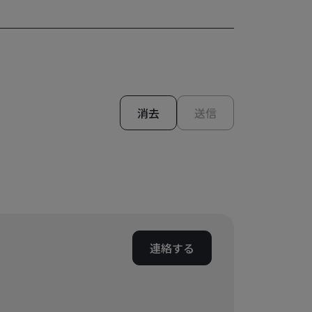
消去
送信
連絡する