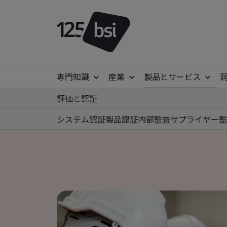
専門知識
産業
製品とサービス
評価と認証
システム認証
製品認証
内部監査
サプライヤー監