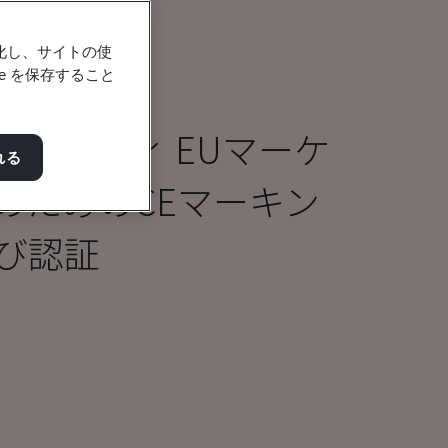
強化し、サイトの使
e を保存すること
イドボディ EUマーケ
れる
のためのCEマーキン
び認証