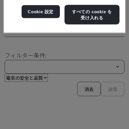
あなたにぴったりの認証を見つける
Cookie 設定
すべての cookie を
受け入れる
フィルター条件:
消去
送信