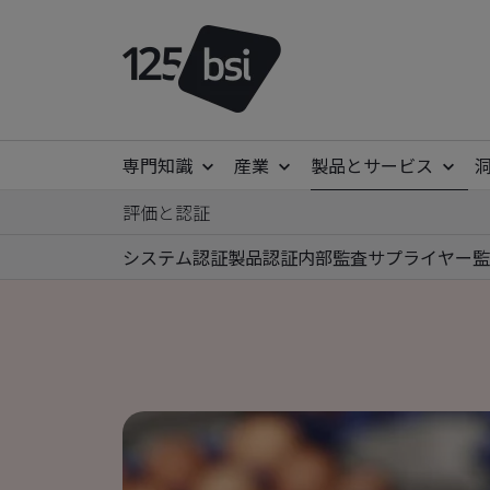
専門知識
産業
製品とサービス
評価と認証
システム認証
製品認証
内部監査
サプライヤー監