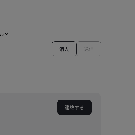
消去
送信
連絡する