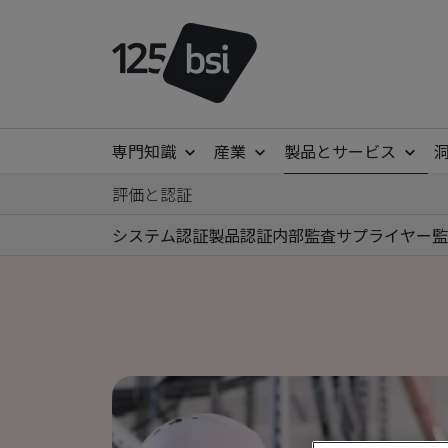
専門知識
産業
製品とサービス
評価と認証
システム認証
製品認証
内部監査
サプライヤー監