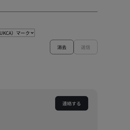
消去
送信
連絡する