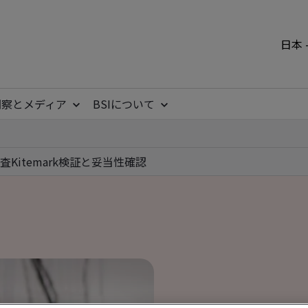
日本 
洞察とメディア
BSIについて
査
Kitemark
検証と妥当性確認