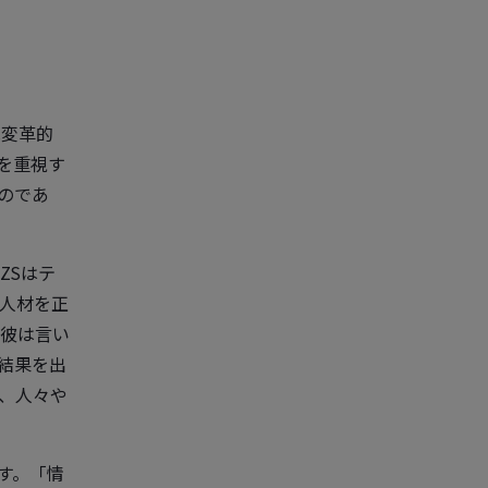
は変革的
を重視す
のであ
ZSはテ
人材を正
彼は言い
結果を出
、人々や
す。「情