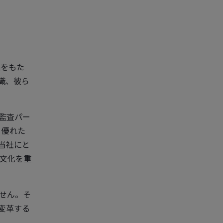
果をもた
識、彼ら
の監査パー
、優れた
当社にと
文化を重
せん。そ
変革する