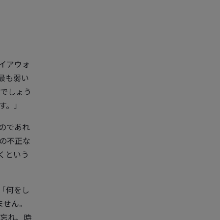
イアウォ
最も弱い
でしょう
す。」
のであれ
の不正な
くという
「何をし
ません。
を忘れ、時