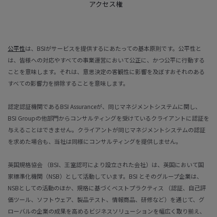
アクセス権
公平性
は、BSIがサービスを提供するにあたっての基本原則です。公平性と
は、皆様への対応やすべての事業運営において公正に、かつ公平に行動する
ことを意味します。それは、意思決定の客観性に影響を及ぼすおそれのある
すべての影響力を排除することを意味します。
認定認証機関であるBSI Assuranceが、同じマネジメントシステムに関し、
BSI Groupの他部門からコンサルティングを受けているクライアントに認証を
与えることはできません。クライアントが同じマネジメントシステムの認証
を求めた場合も、当社は同様にコンサルティングを提供しません。
英国規格協会 （BSI、王室認可により設立された会社）は、英国において国
家標準化機関（NSB）として活動しています。BSI とそのグループ企業は、
NSBとしての活動のほか、規格に基づくベストプラクティス （認証、自己評
価ツール、ソフトウェア、製品テスト、情報商品、研修など）を通じて、グ
ローバルの企業の成果を高めるビジネスソリューションを幅広く取り揃え、