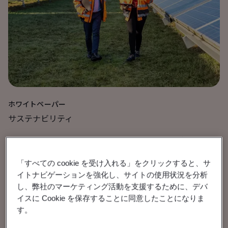
ホワイトペーパー
サステナビリティ
BIMによるサステナビリ
ティ目標の達成
「すべての cookie を受け入れる」をクリックすると、サ
イトナビゲーションを強化し、サイトの使用状況を分析
し、弊社のマーケティング活動を支援するために、デバ
ビルディングインフォメーションモデリング
イスに Cookie を保存することに同意したことになりま
す。
を活用して、持続可能な建設手法を推進し、