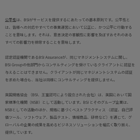
公平性
は、BSIがサービスを提供するにあたっての基本原則です。公平性と
は、皆様への対応やすべての事業運営において公正に、かつ公平に行動する
ことを意味します。それは、意思決定の客観性に影響を及ぼすおそれのある
すべての影響力を排除することを意味します。
認定認証機関であるBSI Assuranceが、同じマネジメントシステムに関し、
BSI Groupの他部門からコンサルティングを受けているクライアントに認証を
与えることはできません。クライアントが同じマネジメントシステムの認証
を求めた場合も、当社は同様にコンサルティングを提供しません。
英国規格協会 （BSI、王室認可により設立された会社）は、英国において国
家標準化機関（NSB）として活動しています。BSI とそのグループ企業は、
NSBとしての活動のほか、規格に基づくベストプラクティス （認証、自己評
価ツール、ソフトウェア、製品テスト、情報商品、研修など）を通じて、グ
ローバルの企業の成果を高めるビジネスソリューションを幅広く取り揃え、
提供しています。