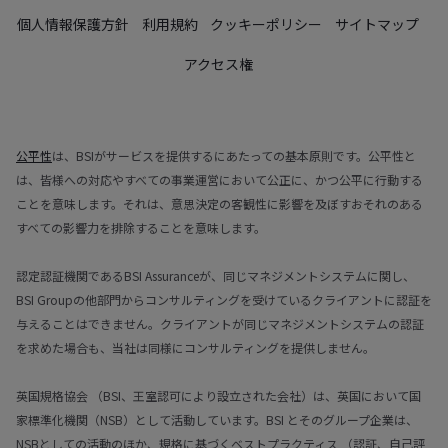
個人情報保護方針
利用規約
クッキーポリシー
サイトマップ
アクセス権
公平性
は、BSIがサービスを提供するにあたっての基本原則です。公平性と
は、皆様への対応やすべての事業運営において公正に、かつ公平に行動する
ことを意味します。それは、意思決定の客観性に影響を及ぼすおそれのある
すべての影響力を排除することを意味します。
認定認証機関であるBSI Assuranceが、同じマネジメントシステムに関し、
BSI Groupの他部門からコンサルティングを受けているクライアントに認証を
与えることはできません。クライアントが同じマネジメントシステムの認証
を求めた場合も、当社は同様にコンサルティングを提供しません。
英国規格協会 （BSI、王室認可により設立された会社）は、英国において国
家標準化機関（NSB）として活動しています。BSI とそのグループ企業は、
NSBとしての活動のほか、規格に基づくベストプラクティス （認証、自己評